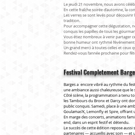
Le jeudi 21 novembre, nous avons célébr
En cette fraîche soirée d’automne, la co
Les verres se sont levés pour découvrir
tradition.
Pour accompagner cette dégustation, nou
conquis les papilles de tous les gourman
Vous étiez nombreux à venir partager ce 
bonne humeur ont rythmé l’événement
Un grand merci à toutes celles et ceux qu
Rendez-vous l’année prochaine pour fête
Festival Completement Barg
Barges a encore vibré au rythme du festi
une ambiance aussi chaleureuse que le s
Côté scène, la programmation a tenu tou
les Tambours du Bronx et Darcy ont do
public conquis. Samedi, place à une am
Goulamas’K, Lemonfly et Spire, offrant u
En marge des concerts, animations famili
end, dans un esprit festif et détendu.
Le succès de cette édition repose aussi 
partenaires — accueillis avec soin — et 