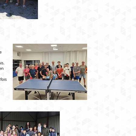
e
is.
ien
fois