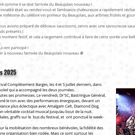
é comme il se doit l’arrivée du Beaujolais nouveau !
nvivialité était au rendez-vous et l’ambiance chaleureuse a rapidement réchau
 le millésime du célèbre vin primeur du Beaujolais, aux arômes fruités et g
s avions préparé de délicieux saucissons, servis avec une savoureuse sauce 
ds présents !
moment festif, et cela a largement contribué à faire de cette soirée une bell
.
i ont participé !
r à nouveau l’arrivée du Beaujolais nouveau 🍇
es 2025
val Complètement Barges, les 4 et 5 juillet derniers, dans
oleil qui a accompagné les deux journées.
tes ses promesses. Le vendredi, Dr’SC, Bastringue Général,
nné le ton avec des performances énergiques, devant un
biance plus éclectique avec Amalgam Celt, Diamond Dog,
n véritable cocktail musical jusqu’au bout de la nuit.
ales, graffs sur le bus du festival, et ont ponctué le week-
sur la mobilisation des nombreux bénévoles, la fidélité des
une organisation bien rodée. Mais ce sont surtout les